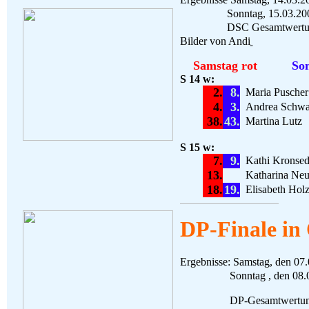
Sonntag, 15.03.2009
DSC Gesamtwertu
Bilder von Andi
Samstag rot
Son
S 14 w:
2.
8.
Maria Puscher
4.
3.
Andrea Schwa
38.
43.
Martina Lutz
S 15 w:
7.
9.
Kathi Kronsed
13.
Katharina Neu
18.
19.
Elisabeth Hol
DP-Finale in
Ergebnisse: Samstag, den 07
Sonntag , den 08.03.2
DP-Gesamtwertung 