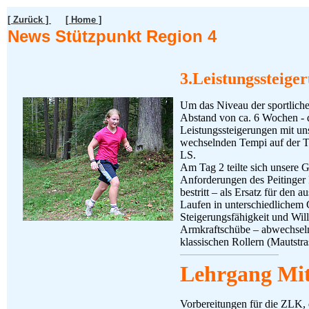
[ Zurück ]
[ Home ]
News S
tützpunkt Region 4
3.Leistungssteige
Um das Niveau der sportliche
Abstand von ca. 6 Wochen - d
Leistungssteigerungen mit uns
wechselnden Tempi auf der Ta
LS.
Am Tag 2 teilte sich unsere Gr
Anforderungen des Peitinger
bestritt – als Ersatz für den
Laufen in unterschiedlichem 
Steigerungsfähigkeit und Wil
Armkraftschübe – abwechseln
klassischen Rollern (Mautstr
Lehrgang Mit
Vorbereitungen für die ZLK,