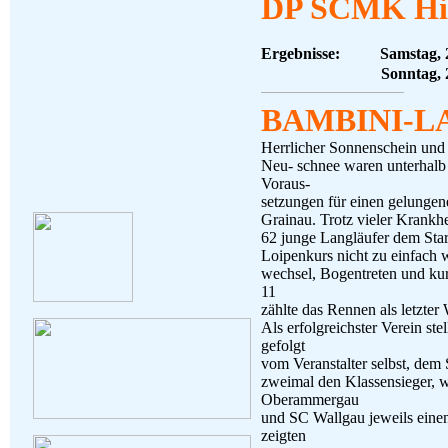
DP SCMK Hi
Ergebnisse: Samstag, 21
Sonntag, 
BAMBINI-L
Herrlicher Sonnenschein und 
Neu- schnee waren unterhalb
Voraus-
setzungen für einen gelungen
Grainau. Trotz vieler Krankhei
62 junge Langläufer dem Start
Loipenkurs nicht zu einfach w
wechsel, Bogentreten und kur
11
zählte das Rennen als letzte
Als erfolgreichster Verein ste
gefolgt
vom Veranstalter selbst, dem 
zweimal den Klassensieger, 
Oberammergau
und SC Wallgau jeweils einen
zeigten